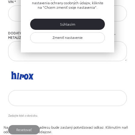
VIN
nastavenia ochrany osobných údajov, kliknite
na "Chcem zmeniť svoje nastavenia".
Súhlasím
DODATOČNÉ INFORMÁCIE (CELKOVÝ STAV VOZIDLA, POŠKODENIE,
Zmeniť nastavenie
METALÍZA A POD.; MAX. 500 ZNAKOV)
Zadajte kód z obrázku.
Na zadanú e-mailovú adresu bude zaslaný potvrdzovací odkaz. Kliknutím naň
Resetovať
odošlete informácie predajcovi.