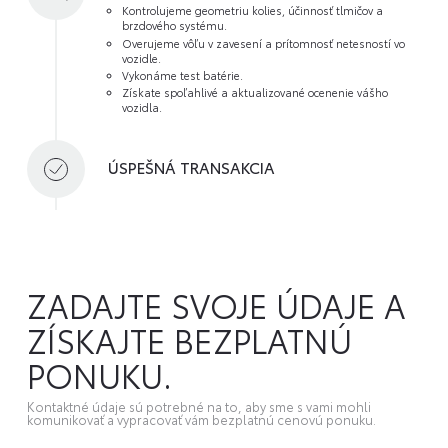
Kontrolujeme geometriu kolies, účinnosť tlmičov a
brzdového systému.
Overujeme vôľu v zavesení a prítomnosť netesností vo
vozidle.
Vykonáme test batérie.
Získate spoľahlivé a aktualizované ocenenie vášho
vozidla.
ÚSPEŠNÁ TRANSAKCIA
ZADAJTE SVOJE ÚDAJE A
ZÍSKAJTE BEZPLATNÚ
PONUKU.
Kontaktné údaje sú potrebné na to, aby sme s vami mohli
komunikovať a vypracovať vám bezplatnú cenovú ponuku.