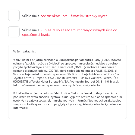
Súhlasím s
podmienkami pre užívateľov stránky Toyota
Súhlasím s
Súhlasím so zásadami ochrany osobných údajov
spoločnosti Toyota
Vážení zákazníci,
V súvislosti s prijatím nariadenia Európskeho parlamentu a Rady (EU) 2016/679 o
ochrane fyzických osôb v súvislosti so spracovaním osobných údajov a o voľnom
pohybe týchto údajov a o zrušení smernice 95/46/ES (všeobecné nariadenie o
ochrane osobných údajov, GDPR), ktoré nadobúda účinnosť dňa 25. 5. 2018, si
Vás dovoľujeme informovať o spracovaní Vašich osobných údajov spoločnosťou
Toyota Central Europe sp. z o.o., Konstruktorská 5, 02-673 Varšava, Poľsko, IČO:
0000025715 a Toyota Motor Europe NV/SA, Avenue du Bourget 60, B-1140 Brusel.
Informačné oznámenie o spracovaní osobných údajov nájdete:
tu
Pokiaľ máte záujem od nás naďalej dostávať informácie o aktuálnych akciách a
ponukách zo sveta značiek Toyota a Lexus, vyplňte prosím Súhlas so spracovaním
osobných údajov a so zasielaním obchodných informácií jednoduchou aktiváciou
svojho osobného profilu na
https://gdpr.toyota.sk/
, kde nájdete všetky potrebné
informácie.