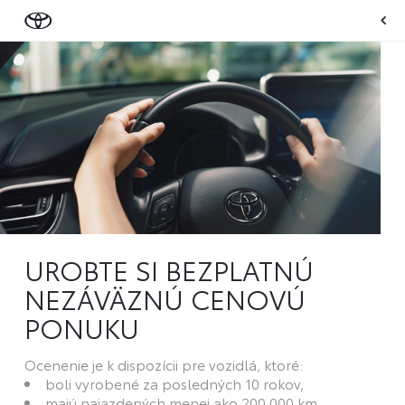
UROBTE SI BEZPLATNÚ
NEZÁVÄZNÚ CENOVÚ
PONUKU
Ocenenie je k dispozícii pre vozidlá, ktoré:
boli vyrobené za posledných 10 rokov,
majú najazdených menej ako 200 000 km.